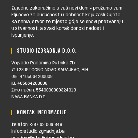
Zajedno zakoračimo u vaš novi dom - pružamo vam
ključeve za budućnost i udobnost koju zaslužujete.
Sa nama, stvorite mjesto gdje se snovi pretvaraju
u stvarnost, a svaki korak donosi radost i
ispunjenje.
STUDIO IZGRADNJA D.O.O.
Vojvode Radomira Putnika 7b
71123 ISTOČNO NOVO SARAJEVO, BiH
JIB: 4405064200008
IB: 405064200008
Žiro račun: 5540000000324013
NAŠA BANKA D.D.
KONTAK INFORMACIJE
telefon: +387 63 069 848
info@studioizgradnja.ba