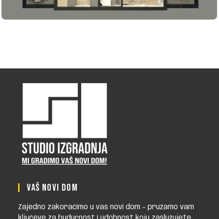
VAŠ NOVI DOM
Zajedno zakoračimo u vaš novi dom - pružamo vam
ključeve za budućnost i udobnost koju zaslužujete.