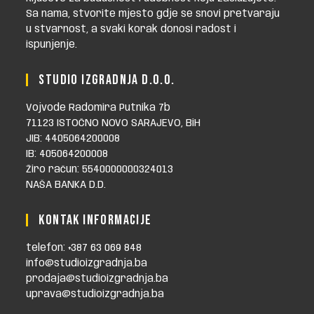
Sa nama, stvorite mjesto gdje se snovi pretvaraju
u stvarnost, a svaki korak donosi radost i
ispunjenje.
STUDIO IZGRADNJA D.O.O.
Vojvode Radomira Putnika 7b
71123 ISTOČNO NOVO SARAJEVO, BiH
JIB: 4405064200008
IB: 405064200008
Žiro račun: 5540000000324013
NAŠA BANKA D.D.
KONTAK INFORMACIJE
telefon: +387 63 069 848
info@studioizgradnja.ba
prodaja@studioizgradnja.ba
uprava@studioizgradnja.ba