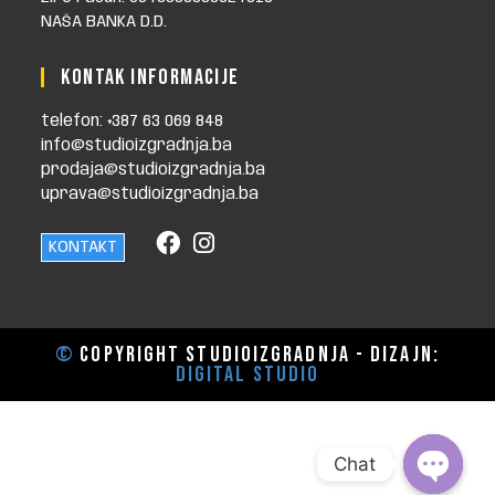
NAŠA BANKA D.D.
KONTAK INFORMACIJE
telefon: +387 63 069 848
info@studioizgradnja.ba
prodaja@studioizgradnja.ba
uprava@studioizgradnja.ba
KONTAKT
©
Copyright STUDIOIZGRADNJA - dizajn:
Digital Studio
Chat