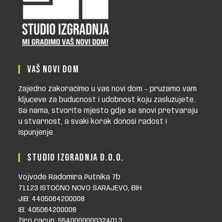
VAŠ NOVI DOM
Zajedno zakoračimo u vaš novi dom - pružamo vam
ključeve za budućnost i udobnost koju zaslužujete.
Sa nama, stvorite mjesto gdje se snovi pretvaraju
u stvarnost, a svaki korak donosi radost i
ispunjenje.
STUDIO IZGRADNJA D.O.O.
Vojvode Radomira Putnika 7b
71123 ISTOČNO NOVO SARAJEVO, BiH
JIB: 4405064200008
IB: 405064200008
Žiro račun: 5540000000324013