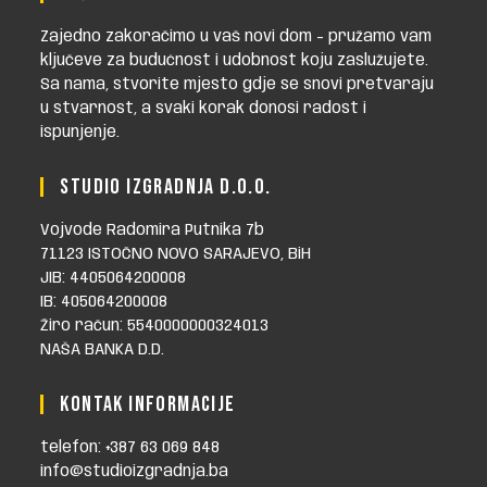
Zajedno zakoračimo u vaš novi dom - pružamo vam
ključeve za budućnost i udobnost koju zaslužujete.
Sa nama, stvorite mjesto gdje se snovi pretvaraju
u stvarnost, a svaki korak donosi radost i
ispunjenje.
STUDIO IZGRADNJA D.O.O.
Vojvode Radomira Putnika 7b
71123 ISTOČNO NOVO SARAJEVO, BiH
JIB: 4405064200008
IB: 405064200008
Žiro račun: 5540000000324013
NAŠA BANKA D.D.
KONTAK INFORMACIJE
telefon: +387 63 069 848
info@studioizgradnja.ba