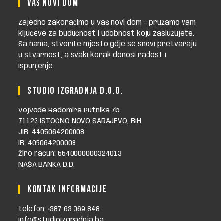
VAŠ NOVI DOM
Zajedno zakoračimo u vaš novi dom - pružamo vam
ključeve za budućnost i udobnost koju zaslužujete.
Sa nama, stvorite mjesto gdje se snovi pretvaraju
u stvarnost, a svaki korak donosi radost i
ispunjenje.
STUDIO IZGRADNJA D.O.O.
Vojvode Radomira Putnika 7b
71123 ISTOČNO NOVO SARAJEVO, BiH
JIB: 4405064200008
IB: 405064200008
Žiro račun: 5540000000324013
NAŠA BANKA D.D.
KONTAK INFORMACIJE
telefon: +387 63 069 848
info@studioizgradnja.ba