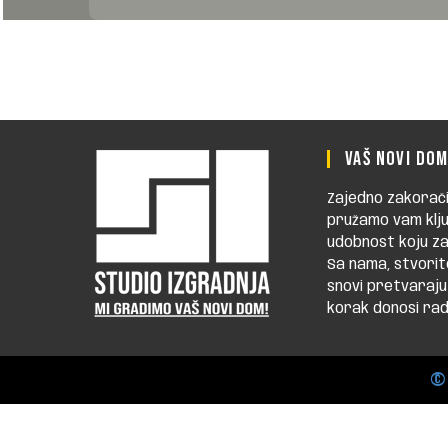
VAŠ NOVI DO
Zajedno zakorači
pružamo vam klju
udobnost koju za
Sa nama, stvorit
snovi pretvaraju
korak donosi rado
©