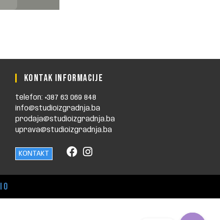
KONTAK INFORMACIJE
telefon: +387 63 069 848
info@studioizgradnja.ba
prodaja@studioizgradnja.ba
uprava@studioizgradnja.ba
KONTAKT
io