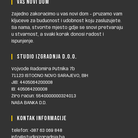
VAŠ NOVI DOM
Zajedno zakoračimo u vaš novi dom - pružamo vam
ključeve za budućnost i udobnost koju zaslužujete.
Sa nama, stvorite mjesto gdje se snovi pretvaraju
u stvarnost, a svaki korak donosi radost i
ispunjenje.
STUDIO IZGRADNJA D.O.O.
Vojvode Radomira Putnika 7b
71123 ISTOČNO NOVO SARAJEVO, BiH
JIB: 4405064200008
IB: 405064200008
Žiro račun: 5540000000324013
NAŠA BANKA D.D.
KONTAK INFORMACIJE
telefon: +387 63 069 848
info@studioizgradnja.ba