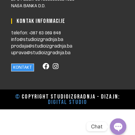
NAŠA BANKA D.D.
KONTAK INFORMACIJE
telefon: +387 63 069 848
info@studioizgradnja.ba
prodaja@studioizgradnja.ba
uprava@studioizgradnja.ba
KONTAKT
©
Copyright STUDIOIZGRADNJA - dizajn:
Digital Studio
Chat