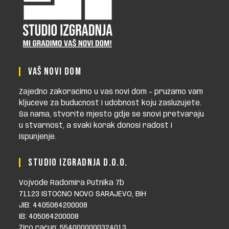
VAŠ NOVI DOM
Zajedno zakoračimo u vaš novi dom - pružamo vam
ključeve za budućnost i udobnost koju zaslužujete.
Sa nama, stvorite mjesto gdje se snovi pretvaraju
u stvarnost, a svaki korak donosi radost i
ispunjenje.
STUDIO IZGRADNJA D.O.O.
Vojvode Radomira Putnika 7b
71123 ISTOČNO NOVO SARAJEVO, BiH
JIB: 4405064200008
IB: 405064200008
Žiro račun: 5540000000324013