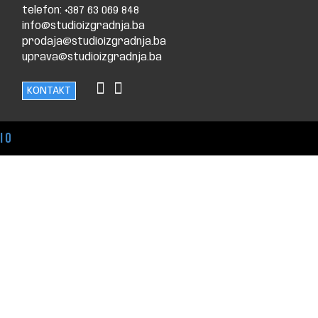
telefon: +387 63 069 848
info@studioizgradnja.ba
prodaja@studioizgradnja.ba
uprava@studioizgradnja.ba
KONTAKT
io