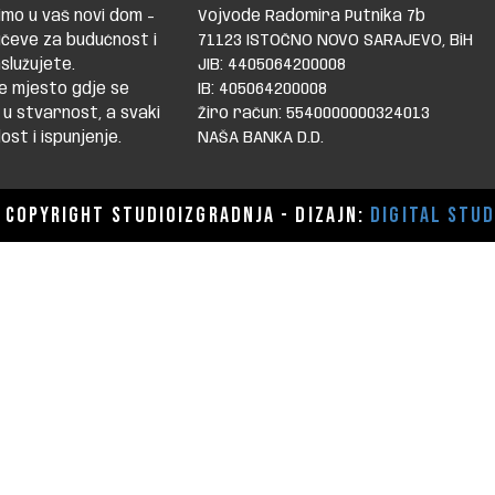
mo u vaš novi dom -
Vojvode Radomira Putnika 7b
čeve za budućnost i
71123 ISTOČNO NOVO SARAJEVO, BiH
služujete.
JIB: 4405064200008
e mjesto gdje se
IB: 405064200008
 u stvarnost, a svaki
Žiro račun: 5540000000324013
st i ispunjenje.
NAŠA BANKA D.D.
Copyright STUDIOIZGRADNJA - dizajn:
Digital Stud