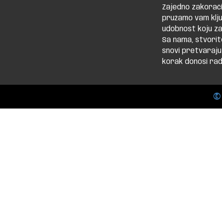
Zajedno zakorači
pružamo vam klju
udobnost koju za
Sa nama, stvorit
snovi pretvaraju
korak donosi rado
©