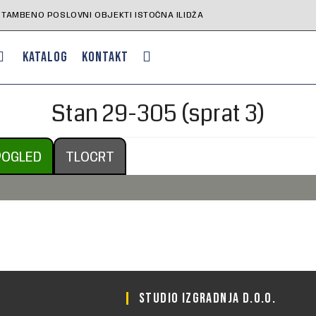
STAMBENO POSLOVNI OBJEKTI ISTOČNA ILIDŽA
KATALOG
KONTAKT
Stan 29-305 (sprat 3)
POGLED
TLOCRT
M
STUDIO IZGRADNJA D.O.O.