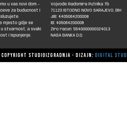
mo u vaš novi dom -
Vojvode Radomira Putnika 7b
čeve za budućnost i
71123 ISTOČNO NOVO SARAJEVO, BiH
služujete.
JIB: 4405064200008
e mjesto gdje se
IB: 405064200008
 u stvarnost, a svaki
Žiro račun: 5540000000324013
st i ispunjenje.
NAŠA BANKA D.D.
Copyright STUDIOIZGRADNJA - dizajn:
Digital Stud