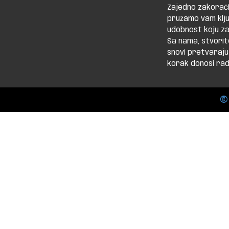
Zajedno zakorači
pružamo vam klju
udobnost koju za
Sa nama, stvorit
snovi pretvaraju
korak donosi rado
©