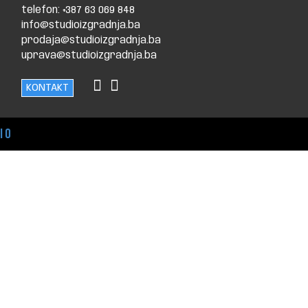
telefon: +387 63 069 848
info@studioizgradnja.ba
prodaja@studioizgradnja.ba
uprava@studioizgradnja.ba
KONTAKT
io