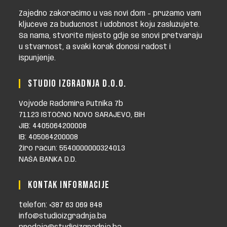
Zajedno zakoračimo u vaš novi dom - pružamo vam
ključeve za budućnost i udobnost koju zaslužujete.
Sa nama, stvorite mjesto gdje se snovi pretvaraju
u stvarnost, a svaki korak donosi radost i
ispunjenje.
STUDIO IZGRADNJA D.O.O.
Vojvode Radomira Putnika 7b
71123 ISTOČNO NOVO SARAJEVO, BiH
JIB: 4405064200008
IB: 405064200008
Žiro račun: 5540000000324013
NAŠA BANKA D.D.
KONTAK INFORMACIJE
telefon: +387 63 069 848
info@studioizgradnja.ba