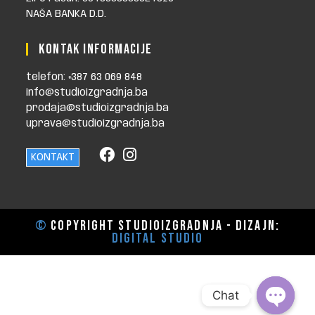
NAŠA BANKA D.D.
KONTAK INFORMACIJE
telefon: +387 63 069 848
info@studioizgradnja.ba
prodaja@studioizgradnja.ba
uprava@studioizgradnja.ba
KONTAKT
©
Copyright STUDIOIZGRADNJA - dizajn:
Digital Studio
Chat