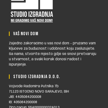
VAŠ NOVI DOM
Zajedno zakoračimo u vaš novi dom - pružamo vam
ključeve za budućnost i udobnost koju zaslužujete.
Sa nama, stvorite mjesto gdje se snovi pretvaraju
u stvarnost, a svaki korak donosi radost i
ispunjenje.
STUDIO IZGRADNJA D.O.O.
Vojvode Radomira Putnika 7b
71123 ISTOČNO NOVO SARAJEVO, BiH
JIB: 4405064200008
IB: 405064200008
Žiro račun: 5540000000324013