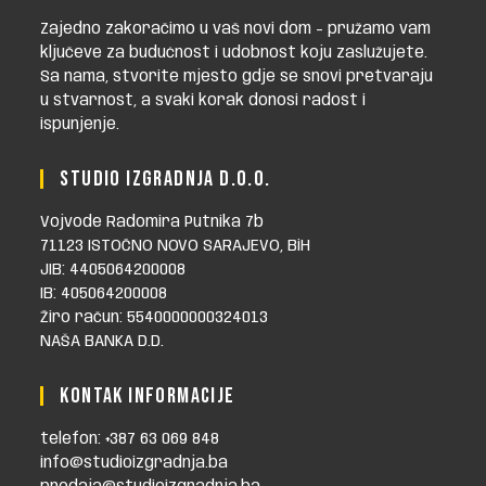
Zajedno zakoračimo u vaš novi dom - pružamo vam
ključeve za budućnost i udobnost koju zaslužujete.
Sa nama, stvorite mjesto gdje se snovi pretvaraju
u stvarnost, a svaki korak donosi radost i
ispunjenje.
STUDIO IZGRADNJA D.O.O.
Vojvode Radomira Putnika 7b
71123 ISTOČNO NOVO SARAJEVO, BiH
JIB: 4405064200008
IB: 405064200008
Žiro račun: 5540000000324013
NAŠA BANKA D.D.
KONTAK INFORMACIJE
telefon: +387 63 069 848
info@studioizgradnja.ba