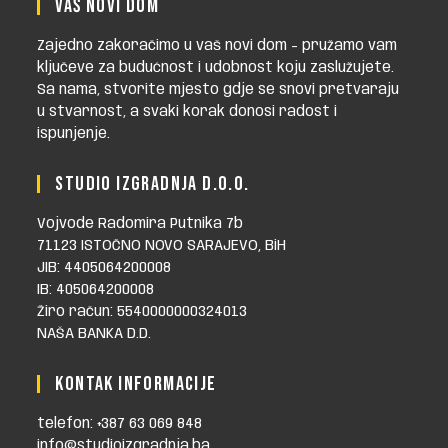
VAŠ NOVI DOM
Zajedno zakoračimo u vaš novi dom - pružamo vam
ključeve za budućnost i udobnost koju zaslužujete.
Sa nama, stvorite mjesto gdje se snovi pretvaraju
u stvarnost, a svaki korak donosi radost i
ispunjenje.
STUDIO IZGRADNJA D.O.O.
Vojvode Radomira Putnika 7b
71123 ISTOČNO NOVO SARAJEVO, BiH
JIB: 4405064200008
IB: 405064200008
Žiro račun: 5540000000324013
NAŠA BANKA D.D.
KONTAK INFORMACIJE
telefon: +387 63 069 848
info@studioizgradnja.ba